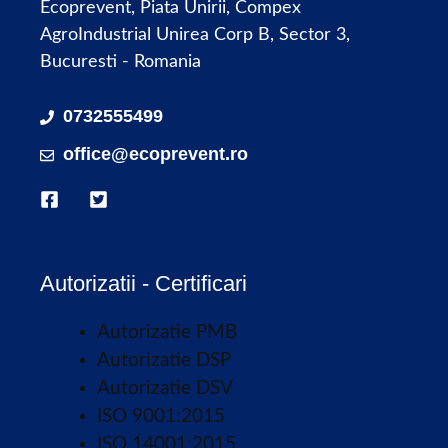
Ecoprevent, Piata Unirii, Compex
AgroIndustrial Unirea Corp B, Sector 3,
Bucuresti - Romania
0732555499
office@ecoprevent.ro
Autorizatii - Certificari
Autorizatie PMB
Autorizatie DSP
Autorizatie DSV
ISO 9001:2015
ISO 14001:2015