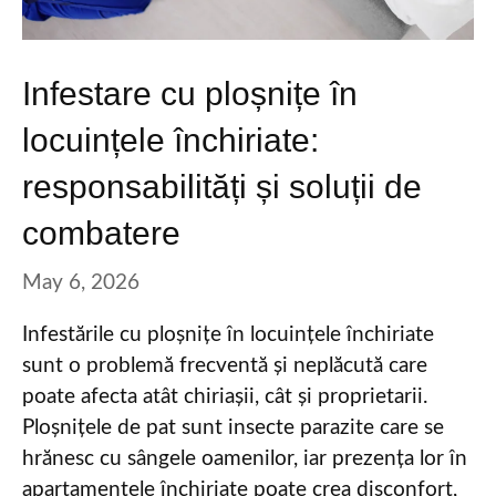
Infestare cu ploșnițe în
locuințele închiriate:
responsabilități și soluții de
combatere
May 6, 2026
Infestările cu ploșnițe în locuințele închiriate
sunt o problemă frecventă și neplăcută care
poate afecta atât chiriașii, cât și proprietarii.
Ploșnițele de pat sunt insecte parazite care se
hrănesc cu sângele oamenilor, iar prezența lor în
apartamentele închiriate poate crea disconfort,