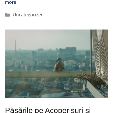
more
Categories
Uncategorized
Păsările pe Acoperișuri și