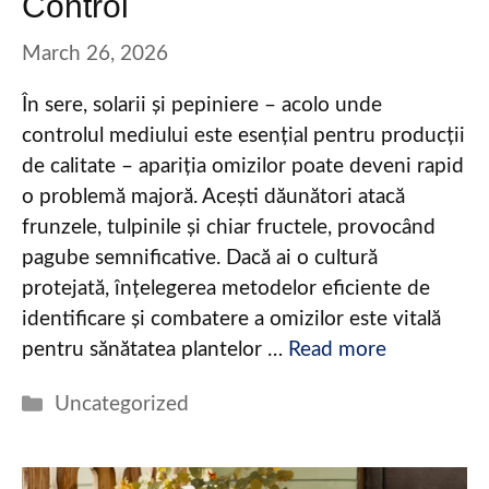
Control
March 26, 2026
În sere, solarii și pepiniere – acolo unde
controlul mediului este esențial pentru producții
de calitate – apariția omizilor poate deveni rapid
o problemă majoră. Acești dăunători atacă
frunzele, tulpinile și chiar fructele, provocând
pagube semnificative. Dacă ai o cultură
protejată, înțelegerea metodelor eficiente de
identificare și combatere a omizilor este vitală
pentru sănătatea plantelor …
Read more
Categories
Uncategorized