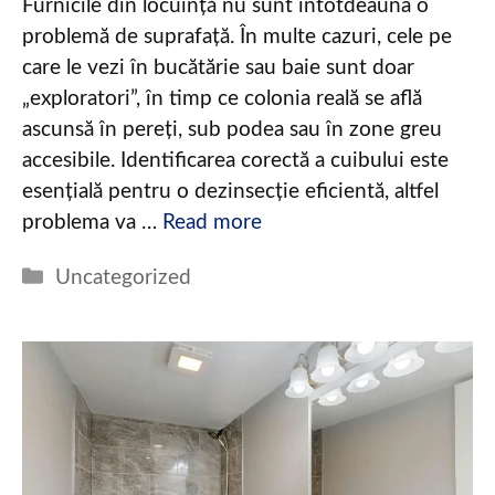
Furnicile din locuință nu sunt întotdeauna o
problemă de suprafață. În multe cazuri, cele pe
care le vezi în bucătărie sau baie sunt doar
„exploratori”, în timp ce colonia reală se află
ascunsă în pereți, sub podea sau în zone greu
accesibile. Identificarea corectă a cuibului este
esențială pentru o dezinsecție eficientă, altfel
problema va …
Read more
Categories
Uncategorized