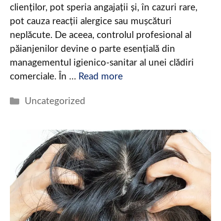
clienților, pot speria angajații și, în cazuri rare,
pot cauza reacții alergice sau mușcături
neplăcute. De aceea, controlul profesional al
păianjenilor devine o parte esențială din
managementul igienico-sanitar al unei clădiri
comerciale. În …
Read more
Categories
Uncategorized