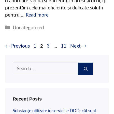
o abordare rapidă și eficientă. În acest articol, îți
prezentăm cele mai eficiente și delicate soluții
pentru …
Read more
Categories
Uncategorized
Page
Page
2
Page
Page
←
Previous
1
3
…
11
Next
→
Search
for:
Recent Posts
Substanțe utilizate în serviciile DDD: cât sunt