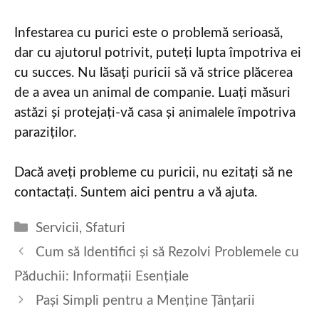
Infestarea cu purici este o problemă serioasă,
dar cu ajutorul potrivit, puteți lupta împotriva ei
cu succes. Nu lăsați puricii să vă strice plăcerea
de a avea un animal de companie. Luați măsuri
astăzi și protejați-vă casa și animalele împotriva
paraziților.
Dacă aveți probleme cu puricii, nu ezitați să ne
contactați. Suntem aici pentru a vă ajuta.
Categories
Servicii
,
Sfaturi
Cum să Identifici și să Rezolvi Problemele cu
Păduchii: Informații Esențiale
Pași Simpli pentru a Menține Țânțarii