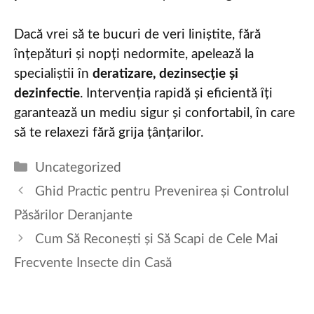
Dacă vrei să te bucuri de veri liniștite, fără
înțepături și nopți nedormite, apelează la
specialiștii în
deratizare, dezinsecție și
dezinfectie
. Intervenția rapidă și eficientă îți
garantează un mediu sigur și confortabil, în care
să te relaxezi fără grija țânțarilor.
Categories
Uncategorized
Ghid Practic pentru Prevenirea și Controlul
Păsărilor Deranjante
Cum Să Reconești și Să Scapi de Cele Mai
Frecvente Insecte din Casă