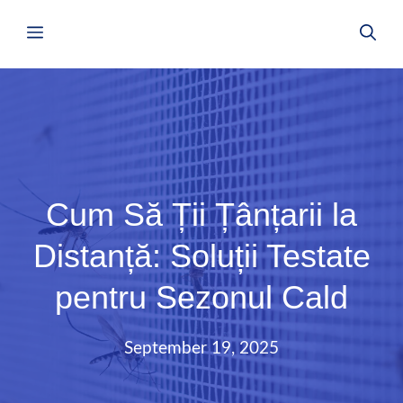
Skip
Menu
to
content
Cum Să Ții Țânțarii la
Distanță: Soluții Testate
pentru Sezonul Cald
September 19, 2025