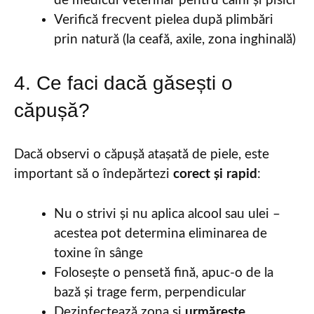
de medicul veterinar pentru câini și pisici
Verifică frecvent pielea după plimbări
prin natură (la ceafă, axile, zona inghinală)
4. Ce faci dacă găsești o
căpușă?
Dacă observi o căpușă atașată de piele, este
important să o îndepărtezi
corect și rapid
:
Nu o strivi și nu aplica alcool sau ulei –
acestea pot determina eliminarea de
toxine în sânge
Folosește o pensetă fină, apuc-o de la
bază și trage ferm, perpendicular
Dezinfectează zona și
urmărește