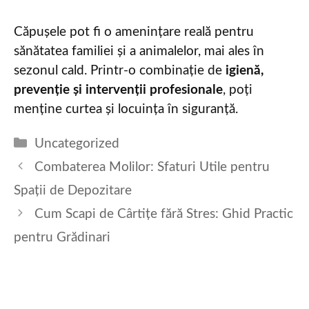
Căpușele pot fi o amenințare reală pentru
sănătatea familiei și a animalelor, mai ales în
sezonul cald. Printr-o combinație de
igienă,
prevenție și intervenții profesionale
, poți
menține curtea și locuința în siguranță.
Categories
Uncategorized
Combaterea Molilor: Sfaturi Utile pentru
Spații de Depozitare
Cum Scapi de Cârtițe fără Stres: Ghid Practic
pentru Grădinari