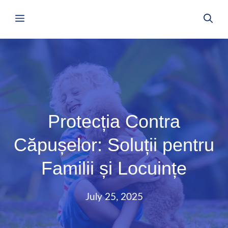
Skip
Menu
to
content
Protecția Contra
Căpușelor: Soluții pentru
Familii și Locuințe
July 25, 2025