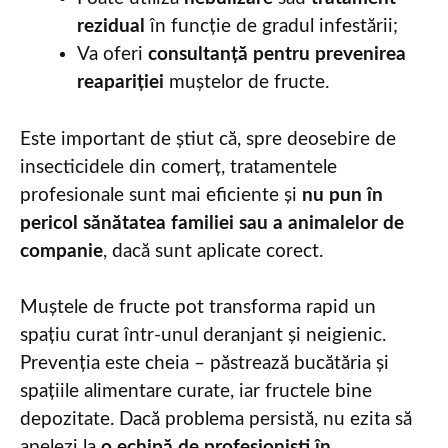
rezidual
în funcție de gradul infestării;
Va oferi
consultanță pentru prevenirea
reapariției
muștelor de fructe.
Este important de știut că, spre deosebire de
insecticidele din comerț, tratamentele
profesionale sunt mai eficiente și
nu pun în
pericol sănătatea familiei sau a animalelor de
companie
, dacă sunt aplicate corect.
Muștele de fructe pot transforma rapid un
spațiu curat într-unul deranjant și neigienic.
Prevenția este cheia – păstrează bucătăria și
spațiile alimentare curate, iar fructele bine
depozitate. Dacă problema persistă, nu ezita să
apelezi la
o echipă de profesioniști în