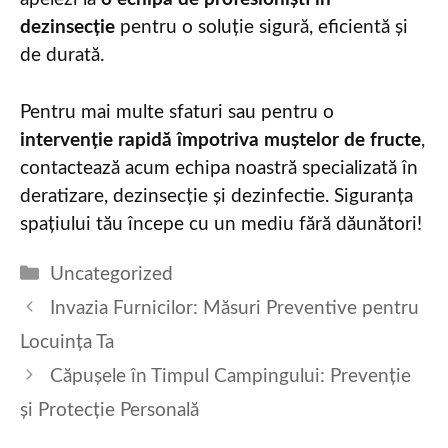
dezinsecție
pentru o soluție sigură, eficientă și
de durată.
Pentru mai multe sfaturi sau pentru o
intervenție rapidă împotriva muștelor de fructe
,
contactează acum echipa noastră specializată în
deratizare, dezinsecție și dezinfectie. Siguranța
spațiului tău începe cu un mediu fără dăunători!
Categories
Uncategorized
Invazia Furnicilor: Măsuri Preventive pentru
Locuința Ta
Căpușele în Timpul Campingului: Prevenție
și Protecție Personală