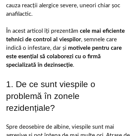
cauza reacții alergice severe, uneori chiar șoc
anafilactic.
În acest articol îți prezentăm
cele mai eficiente
tehnici de control al viespilor
, semnele care
indică o infestare, dar și
motivele pentru care
este esențial să colaborezi cu o firmă
specializată în dezinsecție
.
1. De ce sunt viespile o
problemă în zonele
rezidențiale?
Spre deosebire de albine, viespile sunt mai
agresive și pot înțepa de mai multe ori. Atrase de