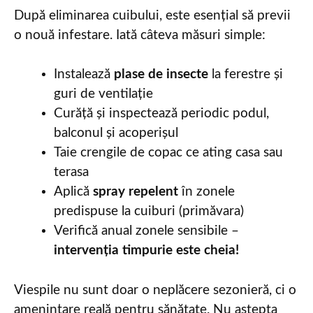
După eliminarea cuibului, este esențial să previi
o nouă infestare. Iată câteva măsuri simple:
Instalează
plase de insecte
la ferestre și
guri de ventilație
Curăță și inspectează periodic podul,
balconul și acoperișul
Taie crengile de copac ce ating casa sau
terasa
Aplică
spray repelent
în zonele
predispuse la cuiburi (primăvara)
Verifică anual zonele sensibile –
intervenția timpurie este cheia!
Viespile nu sunt doar o neplăcere sezonieră, ci o
amenințare reală pentru sănătate. Nu aștepta