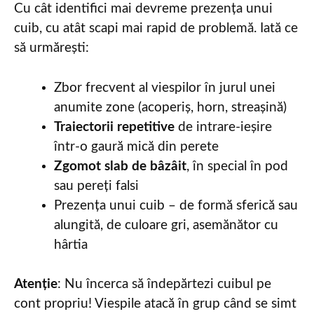
Cu cât identifici mai devreme prezența unui
cuib, cu atât scapi mai rapid de problemă. Iată ce
să urmărești:
Zbor frecvent al viespilor în jurul unei
anumite zone (acoperiș, horn, streașină)
Traiectorii repetitive
de intrare-ieșire
într-o gaură mică din perete
Zgomot slab de bâzâit
, în special în pod
sau pereți falsi
Prezența unui cuib – de formă sferică sau
alungită, de culoare gri, asemănător cu
hârtia
Atenție
: Nu încerca să îndepărtezi cuibul pe
cont propriu! Viespile atacă în grup când se simt