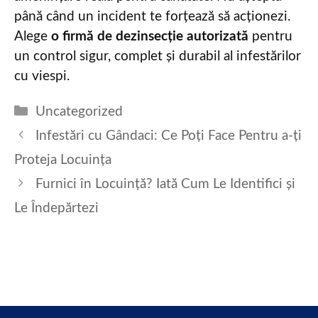
până când un incident te forțează să acționezi.
Alege
o firmă de dezinsecție autorizată
pentru
un control sigur, complet și durabil al infestărilor
cu viespi.
Categories
Uncategorized
Infestări cu Gândaci: Ce Poți Face Pentru a-ți
Proteja Locuința
Furnici în Locuință? Iată Cum Le Identifici și
Le Îndepărtezi