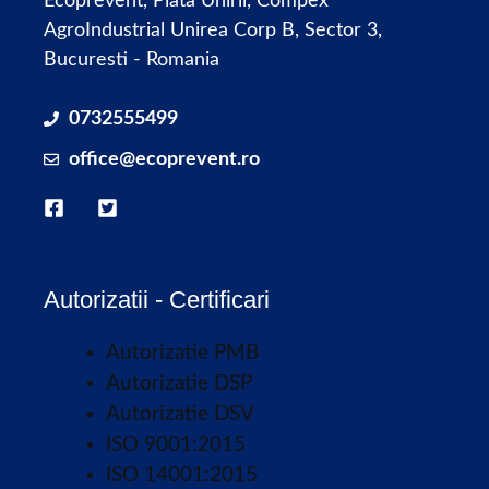
Ecoprevent, Piata Unirii, Compex
AgroIndustrial Unirea Corp B, Sector 3,
Bucuresti - Romania
0732555499
office@ecoprevent.ro
Autorizatii - Certificari
Autorizatie PMB
Autorizatie DSP
Autorizatie DSV
ISO 9001:2015
ISO 14001:2015