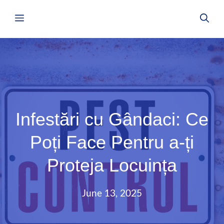
Skip
Menu
to
content
Infestări cu Gândaci: Ce
Poți Face Pentru a-ți
Proteja Locuința
June 13, 2025