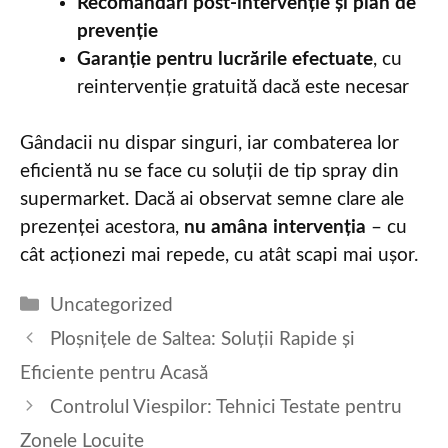
Recomandări post-intervenție și plan de
prevenție
Garanție pentru lucrările efectuate
, cu
reintervenție gratuită dacă este necesar
Gândacii nu dispar singuri, iar combaterea lor
eficientă nu se face cu soluții de tip spray din
supermarket. Dacă ai observat semne clare ale
prezenței acestora,
nu amâna intervenția
– cu
cât acționezi mai repede, cu atât scapi mai ușor.
Categories
Uncategorized
Ploșnițele de Saltea: Soluții Rapide și
Eficiente pentru Acasă
Controlul Viespilor: Tehnici Testate pentru
Zonele Locuite